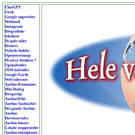
ChatGPT
Grok
Google søgerobot
Webmail
Instagram
Biografiske
leksikon
De gule sider
Reuters
Nyheds-Indeks
Openstreetmap
Hvad er klokken ?
Ugekalender
2926 kalender
Google Earth
Web-adresser
Aarhus Kommune
Min Dialog
Borgertip
AarhusWiki
Aarhus Stadsarkiv
Det gamle Aarhus
Aarhus
Havnearealer
Aarhus busser
Lokale stoppesteder
Aarhus lokalplaner