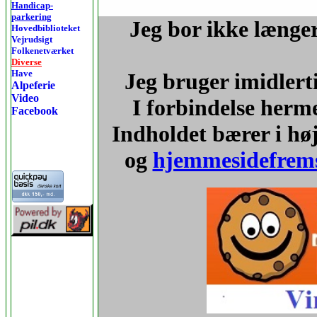
Handicap-
parkering
Jeg bor ikke længer
Hovedbiblioteket
Vejrudsigt
Folkenetværket
Diverse
Have
Jeg bruger imidlert
Alpeferie
Video
I forbindelse herm
Facebook
Indholdet bærer i hø
og
hjemmesidefrems